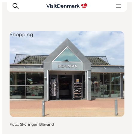
Shopping
Inspiration
Regionen
Erlebnisse
Unterkünfte
Reiseplanung
Foto
:
Skoringen Blåvand