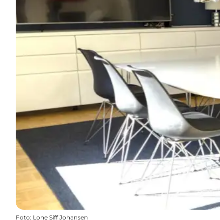
Foto
:
Lone Siff Johansen