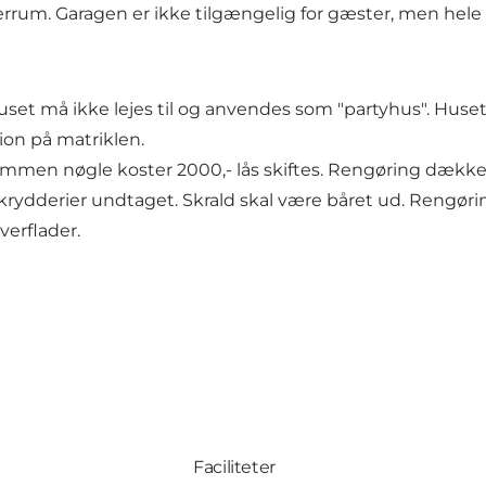
rum. Garagen er ikke tilgængelig for gæster, men hele ind
Huset må ikke lejes til og anvendes som "partyhus". Huset
ion på matriklen.
mmen nøgle koster 2000,- lås skiftes. Rengøring dække
- krydderier undtaget. Skrald skal være båret ud. Rengøri
verflader.
Faciliteter