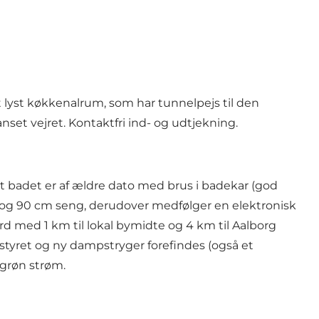
 lyst køkkenalrum, som har tunnelpejs til den
set vejret. Kontaktfri ind- og udtjekning.
 badet er af ældre dato med brus i badekar (god
g og 90 cm seng, derudover medfølger en elektronisk
rd med 1 km til lokal bymidte og 4 km til Aalborg
tyret og ny dampstryger forefindes (også et
 grøn strøm.