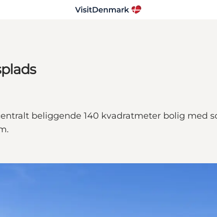
splads
centralt beliggende 140 kvadratmeter bolig med s
m.