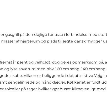
asgrill på den dejlige terrasse i forbindelse med stort
 masser af hjerterum og plads til ægte dansk "hygge" uan
 fremstår pænt og velholdt, dog gøres opmærksom på, at
pæne og lyse soverum med hhv. 160 cm seng, 140 cm sen
ede skabe. Villaen er beliggende i det attraktive Vejgaa
samt sengelinnede og håndklæder. Køkkenet er fuldt uds
r solceller på taget hvilket gør huset klimavenligt med