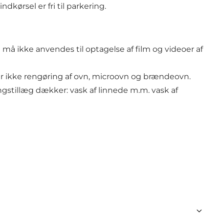
kørsel er fri til parkering.
 må ikke anvendes til optagelse af film og videoer af
r ikke rengøring af ovn, microovn og brændeovn.
ngstillæg dækker: vask af linnede m.m. vask af