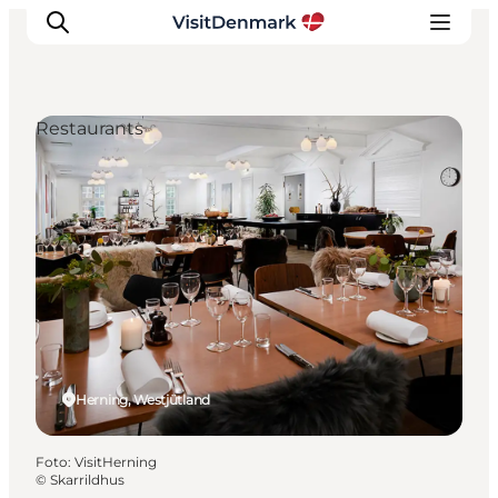
Restaurants
Inspiration
Regionen
Erlebnisse
Unterkünfte
Reiseplanung
Herning, Westjütland
Foto
:
VisitHerning
©
Skarrildhus