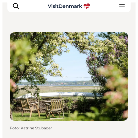
Naturgebiete
Inspiration
Regionen
Erlebnisse
Unterkünfte
Reiseplanung
Foto
:
Katrine Stubager