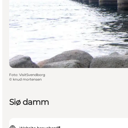
Foto
:
VisitSvendborg
©
knud mortensen
Siø damm