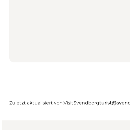
Zuletzt aktualisiert von:
VisitSvendborg
turist@sven