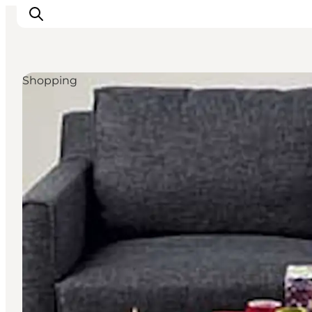
Shopping
Inspiration
Regionen
Erlebnisse
Unterkünfte
Reiseplanung