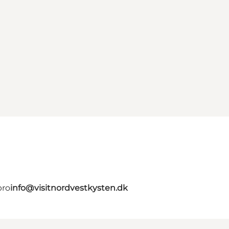
bro
info@visitnordvestkysten.dk