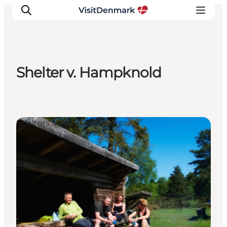
Shelter v. Hampknold
Inspiration
Regionen
Erlebnisse
Shelters & Naturlagerplätze
Unterkünfte
Reiseplanung