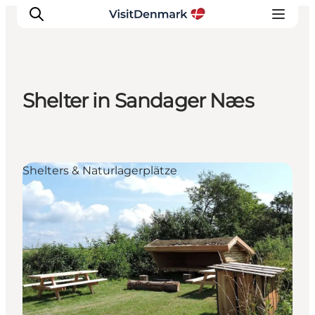
Shelter in Sandager Næs
Inspiration
Regionen
Erlebnisse
Shelters & Naturlagerplätze
Unterkünfte
Reiseplanung