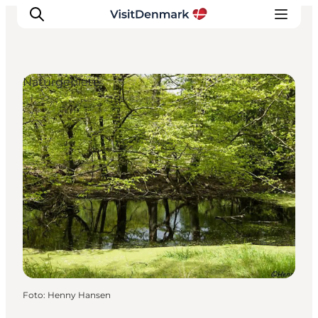
Naturgebiete
Inspiration
Regionen
Erlebnisse
Unterkünfte
Reiseplanung
Foto
:
Henny Hansen