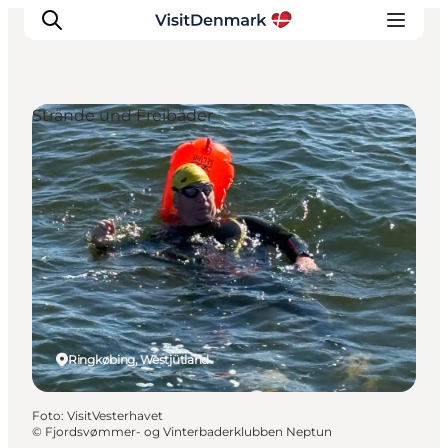
Strände und Freibäder
Inspiration
Regionen
Erlebnisse
Unterkünfte
Reiseplanung
Ringkøbing, Westjütland
Foto
:
VisitVesterhavet
©
Fjordsvømmer- og Vinterbaderklubben Neptun