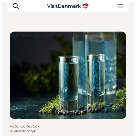
Sightseeing und Führungen
Inspiration
Regionen
Erlebnisse
Unterkünfte
Reiseplanung
Foto
:
Colourbox
©
VisitNordfyn