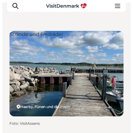
Strände und Freibäder
Inspiration
Regionen
Erlebnisse
Unterkünfte
Reiseplanung
Haarby, Fünen und die Inseln
Foto
:
VisitAssens