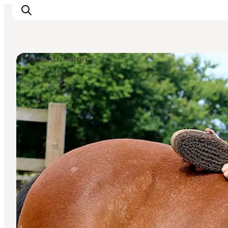
Pferdeaktivitäten
Inspiration
Regionen
Erlebnisse
Unterkünfte
Reiseplanung