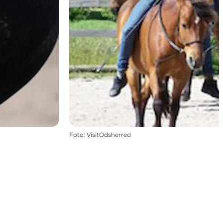
Foto
:
VisitOdsherred