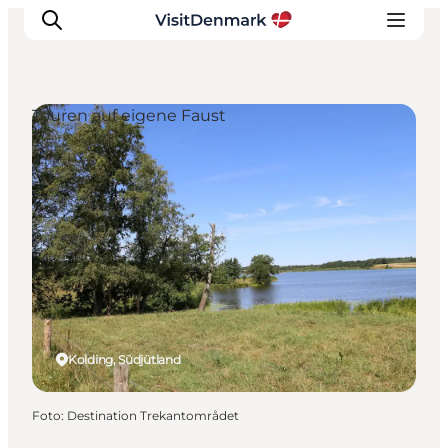
Touren auf eigene Faust
Inspiration
Regionen
Erlebnisse
Unterkünfte
Reiseplanung
Kolding, Südjütland
Foto
:
Destination Trekantområdet