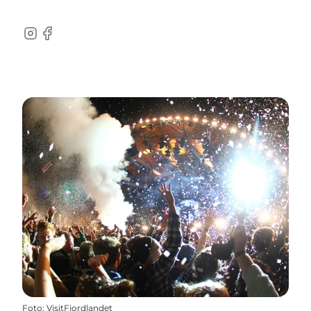
Instagram
Facebook
Foto
:
VisitFjordlandet