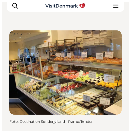
Cafés
Inspiration
Regionen
Erlebnisse
Unterkünfte
Reiseplanung
Foto
:
Destination Sønderjylland - Rømø/Tønder