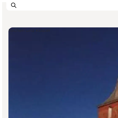
Kirchen und Klöster
Inspiration
Regionen
Erlebnisse
Unterkünfte
Reiseplanung