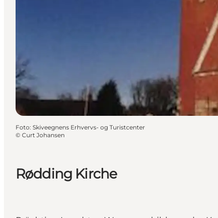
Foto
:
Skiveegnens Erhvervs- og Turistcenter
©
Curt Johansen
Rødding Kirche