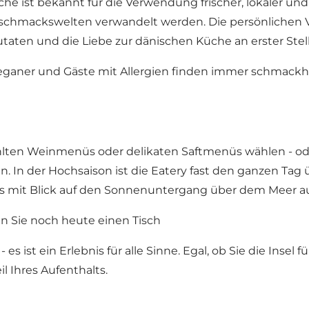
he ist bekannt für die Verwendung frischer, lokaler und b
chmackswelten verwandelt werden. Die persönlichen Vor
utaten und die Liebe zur dänischen Küche an erster Stel
, Veganer und Gäste mit Allergien finden immer schmackha
lten Weinmenüs oder delikaten Saftmenüs wählen - oder
. In der Hochsaison ist die Eatery fast den ganzen Tag
ls mit Blick auf den Sonnenuntergang über dem Meer au
n Sie noch heute einen Tisch
- es ist ein Erlebnis für alle Sinne. Egal, ob Sie die Ins
l Ihres Aufenthalts.