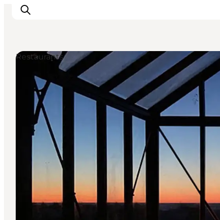
Restaurants
Inspiration
Regionen
Erlebnisse
Unterkünfte
Reiseplanung