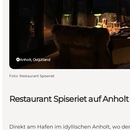
Anholt, Ostjütland
Foto
:
Restaurant Spiseriet
Restaurant Spiseriet auf Anholt
Direkt am Hafen im idyllischen Anholt, wo der 