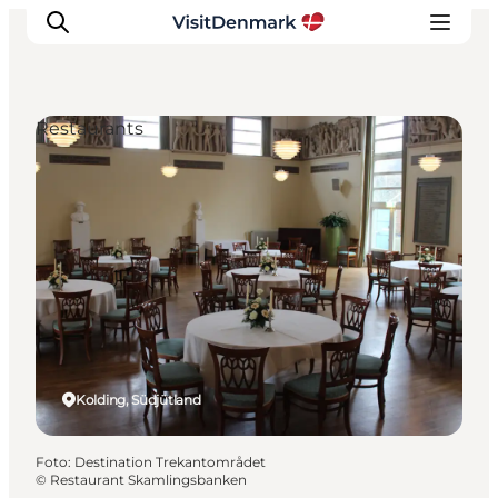
Restaurants
Inspiration
Regionen
Erlebnisse
Unterkünfte
Reiseplanung
Kolding, Südjütland
Foto
:
Destination Trekantområdet
©
Restaurant Skamlingsbanken