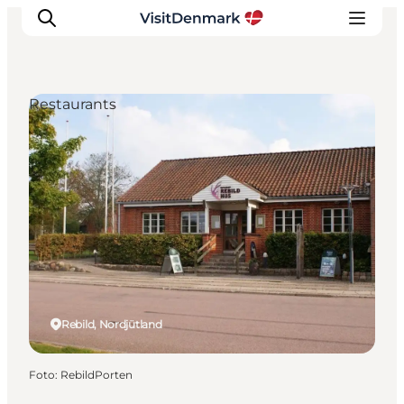
Restaurants
Inspiration
Regionen
Erlebnisse
Unterkünfte
Reiseplanung
Rebild, Nordjütland
Foto
:
RebildPorten