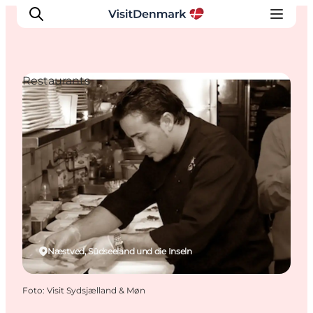
Restaurants
Inspiration
Regionen
Erlebnisse
Unterkünfte
Reiseplanung
Næstved, Südseeland und die Inseln
Foto
:
Visit Sydsjælland & Møn