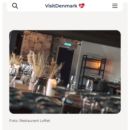
Restaurants
Inspiration
Regionen
Erlebnisse
Unterkünfte
Reiseplanung
Foto
:
Restaurant Loftet