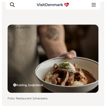
Restaurants
Inspiration
Regionen
Erlebnisse
Unterkünfte
Reiseplanung
Kolding, Südjütland
Foto
:
Restaurant Johansens