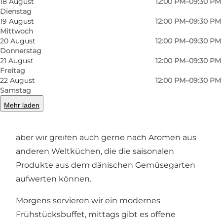
18 August
12:00 PM–09:30 PM
Dienstag
19 August
12:00 PM–09:30 PM
Mittwoch
Zurück
Weiter
20 August
12:00 PM–09:30 PM
Donnerstag
21 August
12:00 PM–09:30 PM
Freitag
22 August
12:00 PM–09:30 PM
Nordische Küche & Bistro-Klassiker
Samstag
Mehr laden
Das Restaurant H.C. by Meyers ist fest in den
Traditionen der nordischen Küche verwurzelt,
aber wir greifen auch gerne nach Aromen aus
anderen Weltküchen, die die saisonalen
Produkte aus dem dänischen Gemüsegarten
aufwerten können.
Morgens servieren wir ein modernes
Frühstücksbuffet, mittags gibt es offene