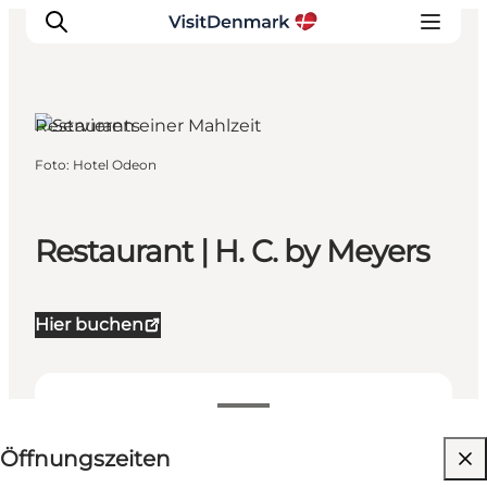
Restaurants
Foto
:
Hotel Odeon
Inspiration
Regionen
Erlebnisse
Restaurant | H. C. by Meyers
Unterkünfte
Reiseplanung
Hier buchen
Öffnungszeiten anzeigen
Öffnungszeiten
Website besuchen