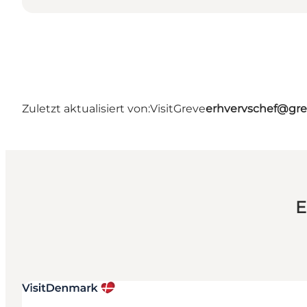
Zuletzt aktualisiert von:
VisitGreve
erhvervschef@gre
E