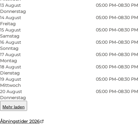
liegt das Restaurant BrøDDan mit Blick auf die
13 August
05:00 PM–08:30 PM
Ostsee und die charakteristischen Dächer der
Donnerstag
14 August
05:00 PM–08:30 PM
Stadt. Hier steht das Buffet im Mittelpunkt des
Freitag
Erlebnisses, und jeden Tag werden neue
15 August
05:00 PM–08:30 PM
Samstag
Gerichte, frische Salate und beliebte Klassiker
16 August
05:00 PM–08:30 PM
serviert, die dazu einladen, die verschiedenen
Sonntag
Geschmacksrichtungen zu entdecken.
17 August
05:00 PM–08:30 PM
Montag
18 August
05:00 PM–08:30 PM
Das familienfreundliche Restaurant bietet für
Dienstag
Groß und Klein etwas Passendes – ob Buffet,
19 August
05:00 PM–08:30 PM
hausgemachte Pizza oder ein Mittagessen mit
Mittwoch
20 August
05:00 PM–08:30 PM
Meerblick. Dazu werden unter anderem lokal
Donnerstag
gebraute Biere von Bornholm serviert, die die
Mehr laden
vielfältigen Gerichte perfekt ergänzen.
Åbningstider 2026
An warmen Tagen lässt sich das Essen mit dem
Blick auf die Küste genießen, während Pizza