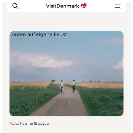
Touren auf eigene Faust
Inspiration
Regionen
Erlebnisse
Unterkünfte
Reiseplanung
Foto
:
Katrine Stubager