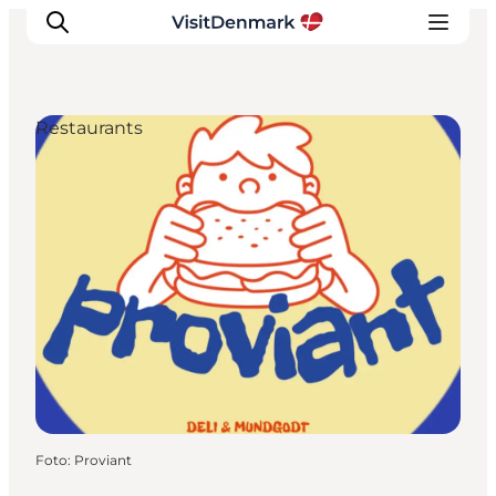
Restaurants
Inspiration
Regionen
Erlebnisse
Unterkünfte
Reiseplanung
Foto
:
Proviant