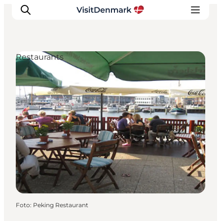
Restaurants
Inspiration
Regionen
Erlebnisse
Unterkünfte
Reiseplanung
Foto
:
Peking Restaurant