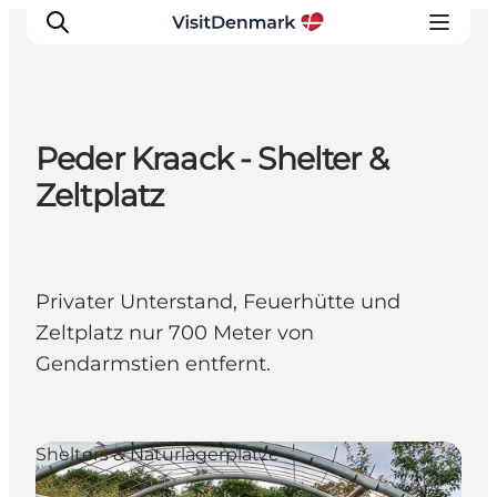
Peder Kraack - Shelter &
Inspiration
Zeltplatz
Regionen
Erlebnisse
Unterkünfte
Privater Unterstand, Feuerhütte und
Reiseplanung
Zeltplatz nur 700 Meter von
Gendarmstien entfernt.
Shelters & Naturlagerplätze