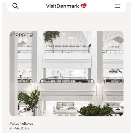
Shopping
Inspiration
Regionen
Erlebnisse
Unterkünfte
Reiseplanung
Foto
:
Yellows
©
Paustian