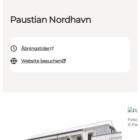
Paustian Nordhavn
Åbningstider
Website besuchen
Foto
:
©
Pau