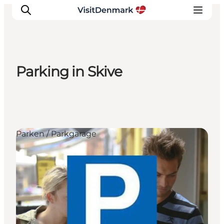
Parking in Skive
Inspiration
Regionen
Erlebnisse
Unterkünfte
Parken / Parkgarage
Reiseplanung