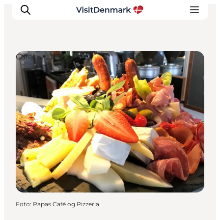
Cafés
Inspiration
Regionen
Erlebnisse
Unterkünfte
Reiseplanung
Foto
:
Papas Café og Pizzeria