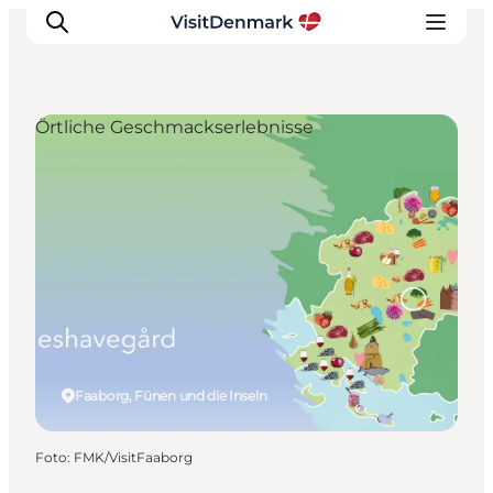
Örtliche Geschmackserlebnisse
Inspiration
Regionen
Erlebnisse
Unterkünfte
Reiseplanung
Faaborg, Fünen und die Inseln
Foto
:
FMK/VisitFaaborg