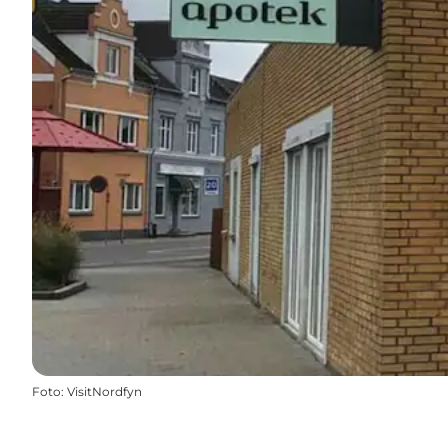
Foto
:
VisitNordfyn