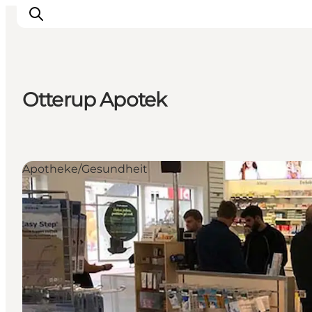
Otterup Apotek
Inspiration
Regionen
Erlebnisse
Apotheke/Gesundheit
Unterkünfte
Reiseplanung