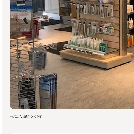
Foto
:
VisitNordfyn