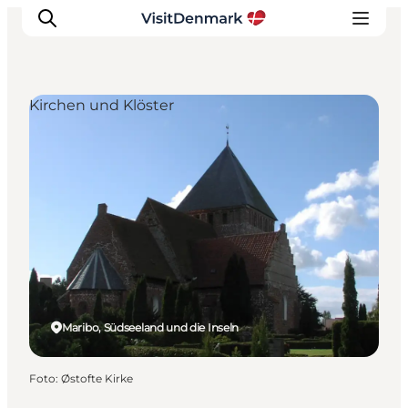
Kirchen und Klöster
Inspiration
Regionen
Erlebnisse
Unterkünfte
Reiseplanung
Maribo, Südseeland und die Inseln
Foto
:
Østofte Kirke