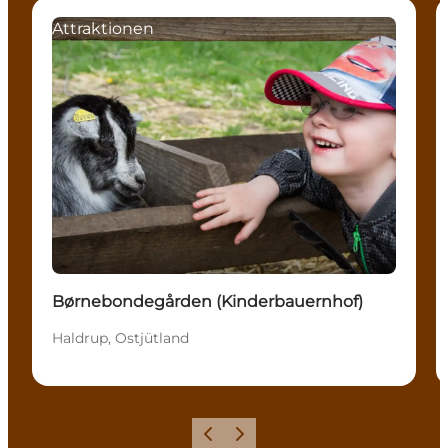
Attraktionen
Børnebondegården (Kinderbauernhof)
Haldrup, Ostjütland
Zurück
Weiter