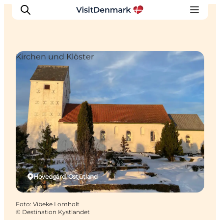
Kirchen und Klöster
Inspiration
Regionen
Erlebnisse
Unterkünfte
Reiseplanung
Hovedgård, Ostjütland
Foto
:
Vibeke Lomholt
©
Destination Kystlandet