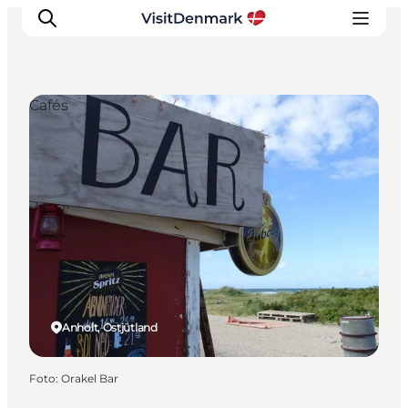
Cafés
Inspiration
Regionen
Erlebnisse
Unterkünfte
Reiseplanung
Anholt, Ostjütland
Foto
:
Orakel Bar