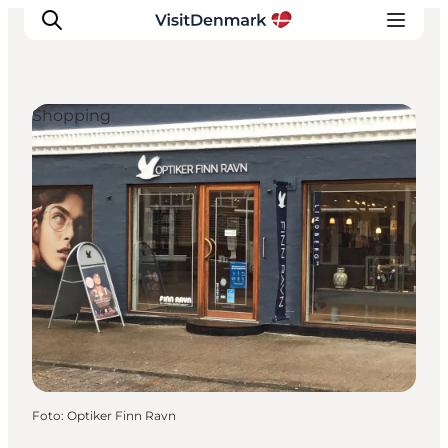
Shopping
Inspiration
Regionen
Erlebnisse
Unterkünfte
Reiseplanung
Foto
:
Optiker Finn Ravn