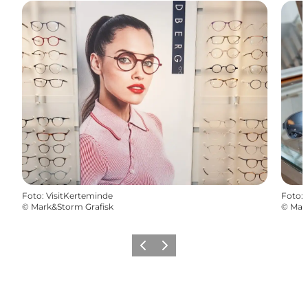
Foto
:
VisitKerteminde
Foto
:
©
Mark&Storm Grafisk
©
Mar
Zurück
Weiter