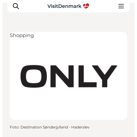
Shopping
Inspiration
Regionen
Erlebnisse
Unterkünfte
Reiseplanung
Foto
:
Destination Sønderjylland - Haderslev