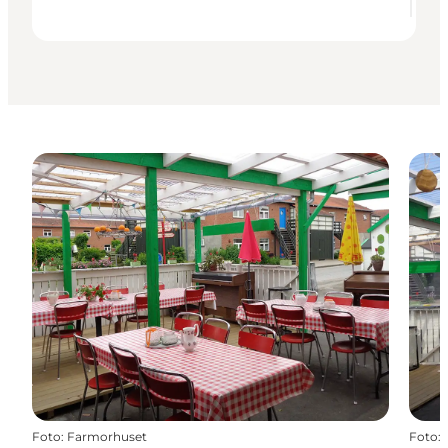
Foto
:
Farmorhuset
Foto
: