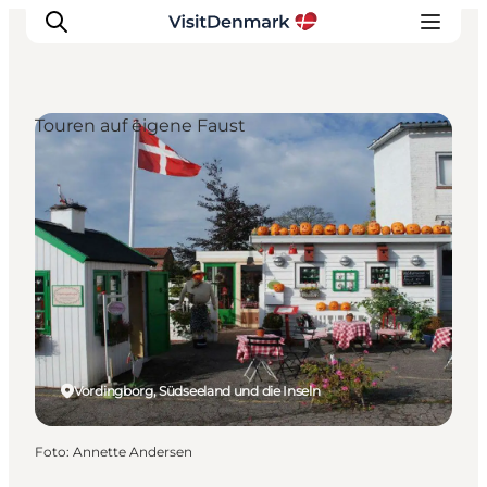
Touren auf eigene Faust
Inspiration
Regionen
Erlebnisse
Unterkünfte
Reiseplanung
Vordingborg, Südseeland und die Inseln
Foto
:
Annette Andersen