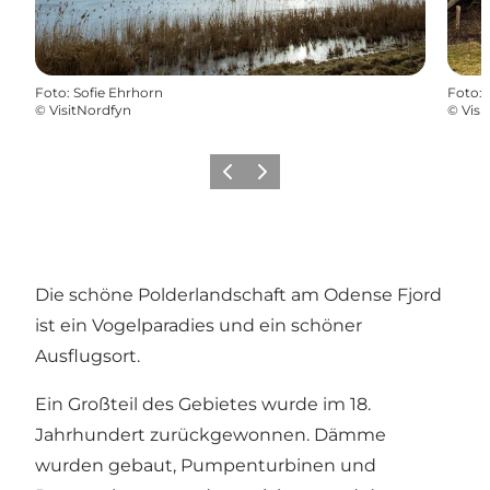
Foto
:
Sofie Ehrhorn
Foto
:
©
VisitNordfyn
©
Visi
Zurück
Weiter
Die schöne Polderlandschaft am Odense Fjord
ist ein Vogelparadies und ein schöner
Ausflugsort.
Ein Großteil des Gebietes wurde im 18.
Jahrhundert zurückgewonnen. Dämme
wurden gebaut, Pumpenturbinen und