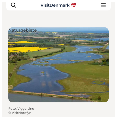
Naturgebiete
Inspiration
Regionen
Erlebnisse
Unterkünfte
Reiseplanung
Foto
:
Viggo Lind
©
VisitNordfyn