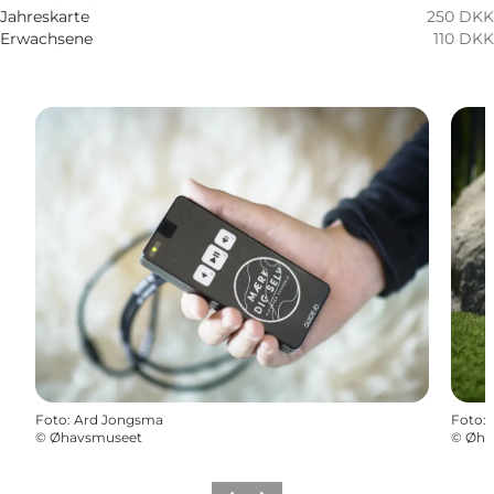
Jahreskarte
250 DKK
Erwachsene
110 DKK
Foto
:
Ard Jongsma
Foto
:
©
Øhavsmuseet
©
Øha