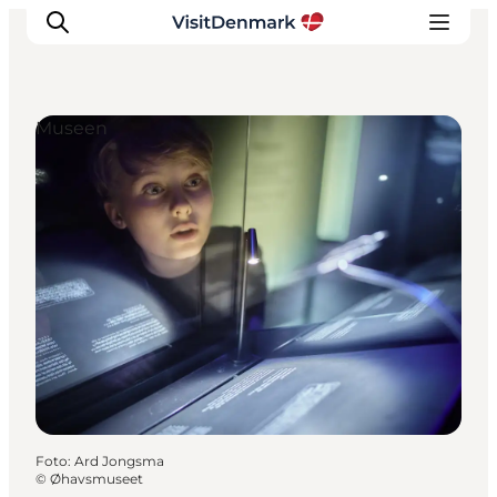
Museen
Inspiration
Regionen
Erlebnisse
Unterkünfte
Reiseplanung
Foto
:
Ard Jongsma
©
Øhavsmuseet