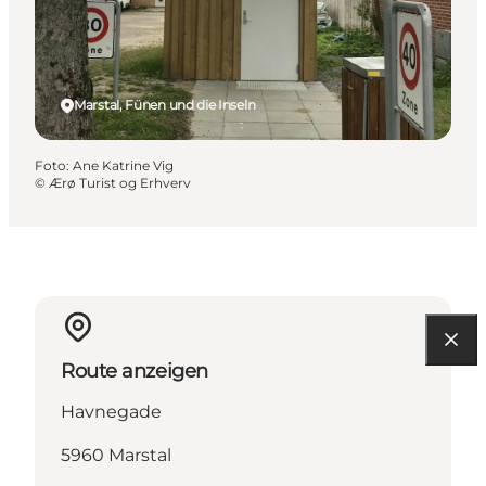
Marstal, Fünen und die Inseln
Foto
:
Ane Katrine Vig
©
Ærø Turist og Erhverv
Route anzeigen
Havnegade
5960 Marstal