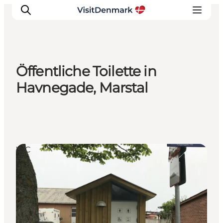
Öffentliche Toilette in
Inspiration
Havnegade, Marstal
Regionen
Erlebnisse
Unterkünfte
Reiseplanung
WC