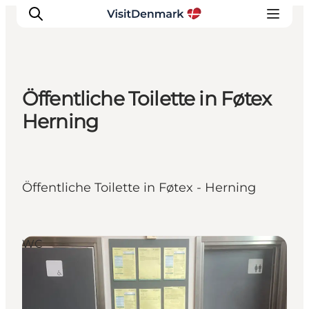
Öffentliche Toilette in Føtex
Inspiration
Herning
Regionen
Erlebnisse
Unterkünfte
Öffentliche Toilette in Føtex - Herning
Reiseplanung
WC