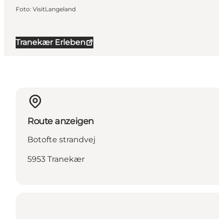
Foto
:
VisitLangeland
Tranekær Erleben
Route anzeigen
Botofte strandvej
5953 Tranekær