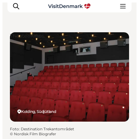
Theater/Kinos
Inspiration
Regionen
Erlebnisse
Unterkünfte
Reiseplanung
Kolding, Südjütland
Foto
:
Destination Trekantområdet
©
Nordisk Film Biografer