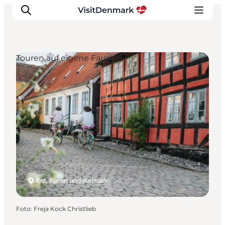
Touren auf eigene Faust
Inspiration
Regionen
Erlebnisse
Unterkünfte
Reiseplanung
Ærø, Fünen und die Inseln
Foto
:
Freja Kock Christlieb