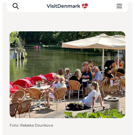
Cafés
Inspiration
Regionen
Erlebnisse
Unterkünfte
Reiseplanung
Foto
:
Rebeka Dzurikova