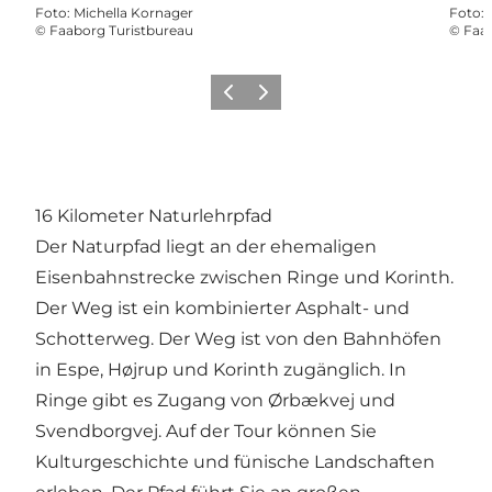
Foto
:
Michella Kornager
Foto
:
©
Faaborg Turistbureau
©
Faab
Zurück
Weiter
16 Kilometer Naturlehrpfad
Der Naturpfad liegt an der ehemaligen
Eisenbahnstrecke zwischen Ringe und Korinth.
Der Weg ist ein kombinierter Asphalt- und
Schotterweg. Der Weg ist von den Bahnhöfen
in Espe, Højrup und Korinth zugänglich. In
Ringe gibt es Zugang von Ørbækvej und
Svendborgvej. Auf der Tour können Sie
Kulturgeschichte und fünische Landschaften