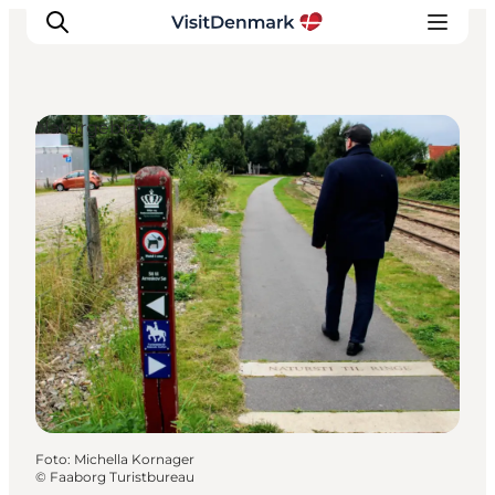
Naturgebiete
Inspiration
Regionen
Erlebnisse
Unterkünfte
Reiseplanung
Foto
:
Michella Kornager
©
Faaborg Turistbureau